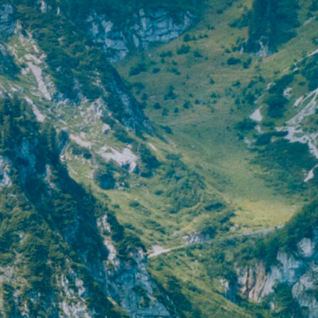
テクノロジーを活用した衣類で人を守
「服で、回復」
「10秒発熱」驚きの温かさ
ニオわない清潔感
「暖撃」比較にならない暖か肌着
「氷撃」汗と風で驚きの冷感が持続
る
着るだけで血行促進