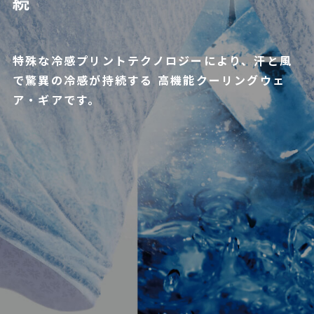
続
特殊な冷感プリントテクノロジーにより、汗と風
で驚異の冷感が持続する
高機能クーリングウェ
ア・ギアです。