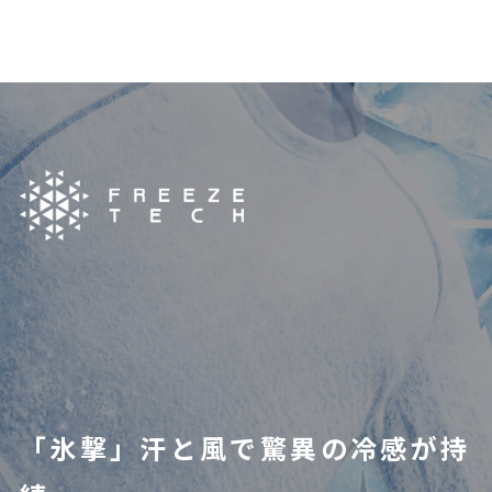
「氷撃」汗と風で驚異の冷感が持