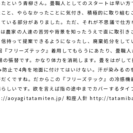
いたという青柳さん。畳職人としてのスタートは早い方
こと、やらなかったことに気付き、積極的に取り組む
している部分がありました。ただ、それが不思議で仕方
では農家の人達の苦労や背景を知ったうえで直に取引き
自信持って提案できるようになったし、廃棄処分をして
回『フリーズテック』着用してもらうにあたり、畳職
場の張替です。かなり体力を消耗します。畳をはがして
み防止で4角を地面に付けてはいけない。汗が染みるの
汗だくですね。だからこの『フリーズテック』の冷感機
晴らしいです。欲を言えば指の途中までカバーするタイ
yagitatamiten.jp/ 和座人針 http://tatamibag