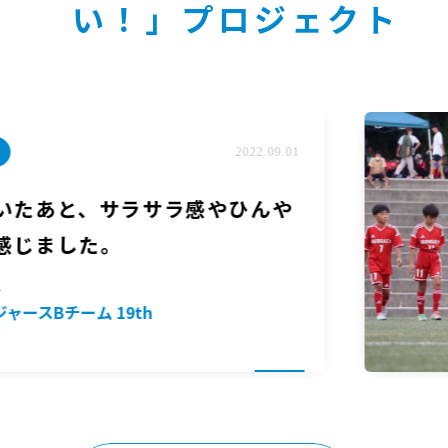
い！」プロジェクト
2022.09.01
と、サラサラ感やひんや
した。
ム 19th