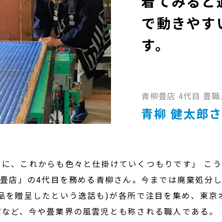
着てみると
で動きやす
す。
青柳畳店 4代目 畳職
青柳 健太郎
うに、これからも色々と仕掛けていくつもりです」 こ
柳畳店」の4代目を務める青柳さん。今までは廃棄処分
品を贈呈したという逸話も)が各所で注目を集め、東京
など、今や畳業界の風雲児とも称される職人である。 