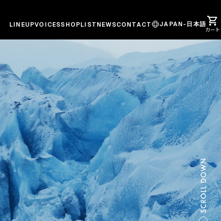
JAPAN-
日本語
LINEUP
VOICES
SHOPLIST
NEWS
CONTACT
カート