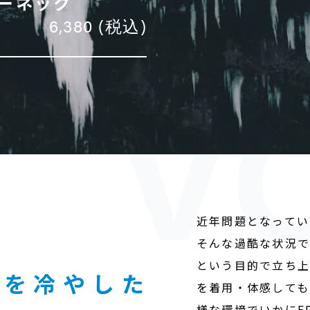
ルーネック
6,380 (税込)
近年問題となってい
そんな過酷な状況
という目的で立ち上が
人を冷やした
を着用・体感しても
様な環境でいかにFR