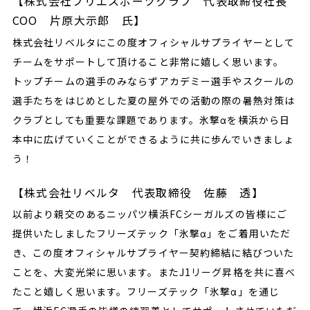
【株式会社フリエスポーツクラブ 代表取締役社長
COO 片原大示郎 氏】
株式会社リベルタにこの度オフィシャルサプライヤーとして
チームをサポートして頂けること非常に嬉しく思います。
トップチームの選手のみならずアカデミー選手やスクールの
選手たちをはじめとした夏の屋外での活動の際の暑熱対策は
クラブとしても重要な課題であります。氷撃αを横浜から日
本中に広げていくことができるように共に歩んでいきましょ
う！
【株式会社リベルタ 代表取締役 佐藤 透】
以前より親交のあるニッパツ横浜FCシーガルズの皆様にご
提供いたしましたフリーズテック「氷撃α」をご着用いただ
き、この度オフィシャルサプライヤー契約締結に結びついた
ことを、大変光栄に思います。またJ1リーグ昇格を共に喜べ
たこと嬉しく思います。フリーズテック「氷撃α」を通じ