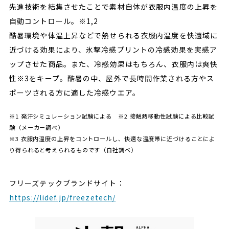
先進技術を結集させたことで素材自体が衣服内温度の上昇を
自動コントロール。※1,2
酷暑環境や体温上昇などで熱せられる衣服内温度を快適域に
近づける効果により、氷撃冷感プリントの冷感効果を実感ア
ップさせた商品。また、冷感効果はもちろん、衣服内は爽快
性※3をキープ。酷暑の中、屋外で長時間作業される方やス
ポーツされる方に適した冷感ウエア。
※1 発汗シミュレーション試験による ※2 接触熱移動性試験による比較試
験（メーカー調べ）
※3 衣服内温度の上昇をコントロールし、快適な温度帯に近づけることによ
り得られると考えられるものです（自社調べ）
フリーズテックブランドサイト：
https://lidef.jp/freezetech/