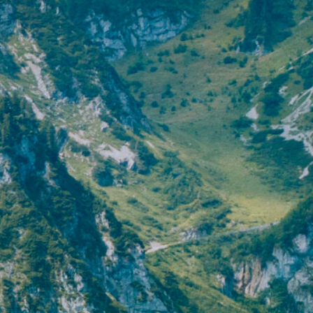
テクノロジーを活用した衣類で人を守
「服で、回復」
「10秒発熱」驚きの温かさ
ニオわない清潔感
「暖撃」比較にならない暖か肌着
「氷撃」汗と風で驚きの冷感が持続
る
着るだけで血行促進